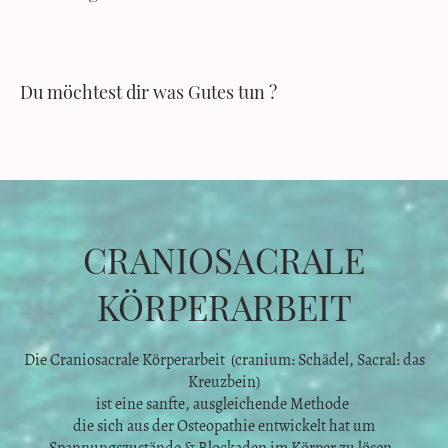
Du möchtest dir was Gutes tun ?
CRANIOSACRALE
KÖRPERARBEIT
Die Craniosacrale Körperarbeit (cranium: Schädel, Sacral: das
Kreuzbein)
ist eine sanfte, ausgleichende Methode
die sich aus der Osteopathie entwickelt hat um