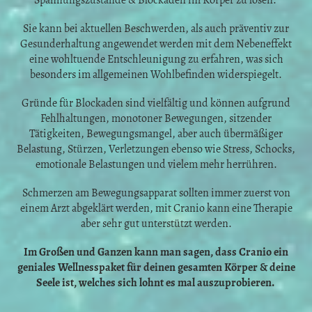
Spannungszustände & Blockaden im Körper zu lösen.
Sie kann bei aktuellen Beschwerden, als auch präventiv zur
Gesunderhaltung angewendet werden mit dem Nebeneffekt
eine wohltuende Entschleunigung zu erfahren, was sich
besonders im allgemeinen Wohlbefinden widerspiegelt.
Gründe für Blockaden sind vielfältig und können aufgrund
Fehlhaltungen, monotoner Bewegungen, sitzender
Tätigkeiten, Bewegungsmangel, aber auch übermäßiger
Belastung, Stürzen, Verletzungen ebenso wie Stress, Schocks,
emotionale Belastungen und vielem mehr herrühren.
Schmerzen am Bewegungsapparat sollten immer zuerst von
einem Arzt abgeklärt werden, mit Cranio kann eine Therapie
aber sehr gut unterstützt werden.
Im Großen und Ganzen kann man sagen, dass Cranio ein
geniales Wellnesspaket für deinen gesamten Körper & deine
Seele ist, welches sich lohnt es mal auszuprobieren.