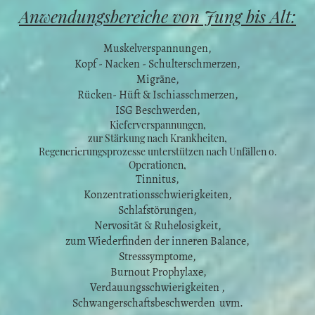
Anwendungsbereiche von Jung bis Alt:
Muskelverspannungen,
Kopf - Nacken - Schulterschmerzen,
Migräne,
Rücken- Hüft & Ischiasschmerzen,
ISG Beschwerden,
Kieferverspannungen,
zur Stärkung nach Krankheiten,
Regenerierungsprozesse unterstützen nach Unfällen o.
Operationen,
Tinnitus,
Konzentrationsschwierigkeiten,
Schlafstörungen,
Nervosität & Ruhelosigkeit,
zum Wiederfinden der inneren Balance,
Stresssymptome,
Burnout Prophylaxe,
Verdauungsschwierigkeiten ,
Schwangerschaftsbeschwerden uvm.